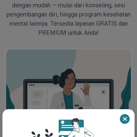
dengan mudah — mulai dari konseling, sesi
pengembangan diri, hingga program kesehatan
mental lainnya. Tersedia layanan GRATIS dan
PREMIUM untuk Anda!