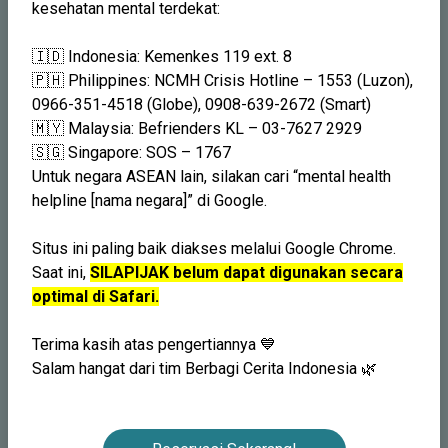
kesehatan mental terdekat:
🇮🇩 Indonesia: Kemenkes 119 ext. 8
🇵🇭 Philippines: NCMH Crisis Hotline – 1553 (Luzon),
0966-351-4518 (Globe), 0908-639-2672 (Smart)
🇲🇾 Malaysia: Befrienders KL – 03-7627 2929
🇸🇬 Singapore: SOS – 1767
Untuk negara ASEAN lain, silakan cari “mental health
Layanan Premium
helpline [nama negara]” di Google.
Rasakan konseling eksklusif yang lebih personal, mulai dari
Situs ini paling baik diakses melalui Google Chrome.
individu, pasangan, hingga persiapan pernikahan
Saat ini,
SILAPIJAK belum dapat digunakan secara
optimal di Safari.
Konseling Individu
Konseling Pernikahan
Konseling Pra-Pernikahan
Konseling Pasangan
Terima kasih atas pengertiannya 💙
Salam hangat dari tim Berbagi Cerita Indonesia 🌿
LIHAT LAYANAN