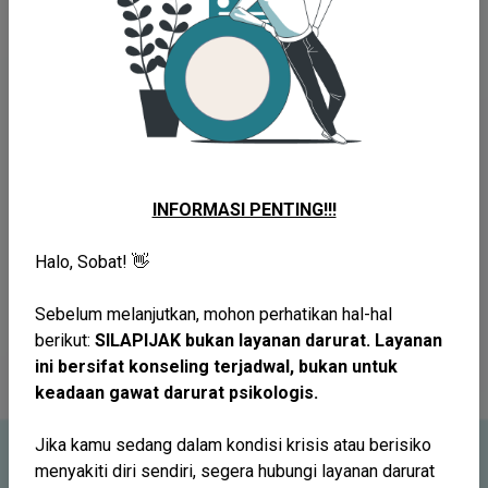
Layanan Gratis
Dapatkan dukungan emosional gratis dalam ruang aman
untuk berbagi cerita dan melepaskan beban pikiran
Teman Curhat
Teman Dekat
INFORMASI PENTING!!!
LIHAT LAYANAN
Halo, Sobat! 👋
Sebelum melanjutkan, mohon perhatikan hal-hal
berikut:
SILAPIJAK bukan layanan darurat. Layanan
ini bersifat konseling terjadwal, bukan untuk
keadaan gawat darurat psikologis.
Jika kamu sedang dalam kondisi krisis atau berisiko
menyakiti diri sendiri, segera hubungi layanan darurat